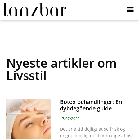
Nyeste artikler om
Livsstil
Botox behandlinger: En
dybdegående guide
17/07/2023
Det er altid dejligt at se frisk og
ungdommelig ud. For mange af os