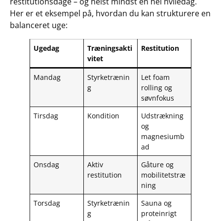
restitutionsdage – og helst mindst én hel hviledag.
Her er et eksempel på, hvordan du kan strukturere en
balanceret uge:
Ugedag
Træningsakti
Restitution
vitet
Mandag
Styrketrænin
Let foam
g
rolling og
søvnfokus
Tirsdag
Kondition
Udstrækning
og
magnesiumb
ad
Onsdag
Aktiv
Gåture og
restitution
mobilitetstræ
ning
Torsdag
Styrketrænin
Sauna og
g
proteinrigt