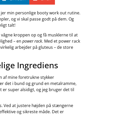
 jer min personlige booty work out rutine.
empler, og vi skal passe godt på dem. Og
igt talt!
t vågne kroppen op og få musklerne til at
elighed – en
power rack
. Med et power rack
virkelig arbejder på gluteus – de store
ige Ingrediens
n af mine foretrukne stykker
, er det i bund og grund en metalramme,
er super alsidigt, og jeg bruger det til
ts. Ved at justere højden på stængerne
effektive og sikreste måde. Det er