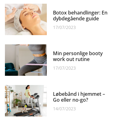
Botox behandlinger: En
dybdegående guide
17/07/2023
Min personlige booty
work out rutine
17/07/2023
Løbebånd i hjemmet –
Go eller no-go?
14/07/2023