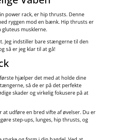
min power rack, er hip thrusts. Denne
med ryggen mod en bænk. Hip thrusts er
på gluteus musklerne.
. Jeg indstiller bare stængerne til den
så er jeg klar til at gå!
ck
første hjælper det med at holde dine
stængerne, så de er på det perfekte
dige skader og virkelig fokusere på at
 at udføre en bred vifte af øvelser. Du er
 gøre step-ups, lunges, hip thrusts, og
styrke og form i din bagdel. Ved at