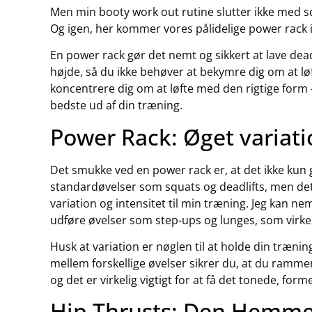
Men min booty work out rutine slutter ikke med sq
Og igen, her kommer vores pålidelige power rack in
En power rack gør det nemt og sikkert at lave deadli
højde, så du ikke behøver at bekymre dig om at løf
koncentrere dig om at løfte med den rigtige form – o
bedste ud af din træning.
Power Rack: Øget variati
Det smukke ved en power rack er, at det ikke kun 
standardøvelser som squats og deadlifts, men det 
variation og intensitet til min træning. Jeg kan n
udføre øvelser som step-ups og lunges, som virkel
Husk at variation er nøglen til at holde din trænin
mellem forskellige øvelser sikrer du, at du rammer 
og det er virkelig vigtigt for at få det tonede, fo
Hip Thrusts: Den Hemme