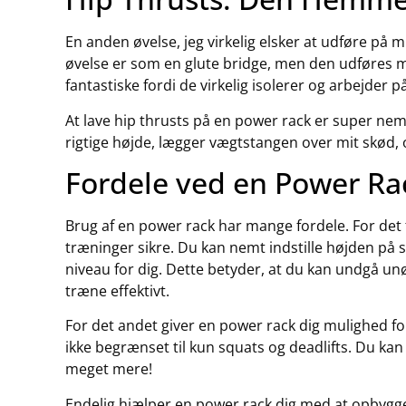
En anden øvelse, jeg virkelig elsker at udføre på 
øvelse er som en glute bridge, men den udføres 
fantastiske fordi de virkelig isolerer og arbejder 
At lave hip thrusts på en power rack er super nemt
rigtige højde, lægger vægtstangen over mit skød, og 
Fordele ved en Power Ra
Brug af en power rack har mange fordele. For det 
træninger sikre. Du kan nemt indstille højden på 
niveau for dig. Dette betyder, at du kan undgå unø
træne effektivt.
For det andet giver en power rack dig mulighed for
ikke begrænset til kun squats og deadlifts. Du kan
meget mere!
Endelig hjælper en power rack dig med at opbygge 