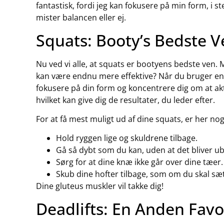
fantastisk, fordi jeg kan fokusere på min form, i s
mister balancen eller ej.
Squats: Booty’s Bedste V
Nu ved vi alle, at squats er bootyens bedste ven.
kan være endnu mere effektive? Når du bruger en po
fokusere på din form og koncentrere dig om at akt
hvilket kan give dig de resultater, du leder efter.
For at få mest muligt ud af dine squats, er her nogl
Hold ryggen lige og skuldrene tilbage.
Gå så dybt som du kan, uden at det bliver ub
Sørg for at dine knæ ikke går over dine tæer.
Skub dine hofter tilbage, som om du skal sæt
Dine gluteus muskler vil takke dig!
Deadlifts: En Anden Favo