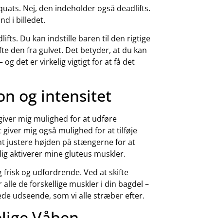
uats. Nej, den indeholder også deadlifts.
d i billedet.
fts. Du kan indstille baren til den rigtige
te den fra gulvet. Det betyder, at du kan
g det er virkelig vigtigt for at få det
on og intensitet
giver mig mulighed for at udføre
giver mig også mulighed for at tilføje
emt justere højden på stængerne for at
ig aktiverer mine gluteus muskler.
g frisk og udfordrende. Ved at skifte
alle de forskellige muskler i din bagdel –
rmede udseende, som vi alle stræber efter.
lige Våben