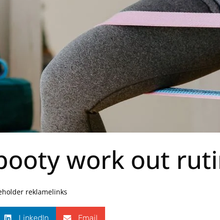
booty work out rut
deholder reklamelinks
LinkedIn
Email